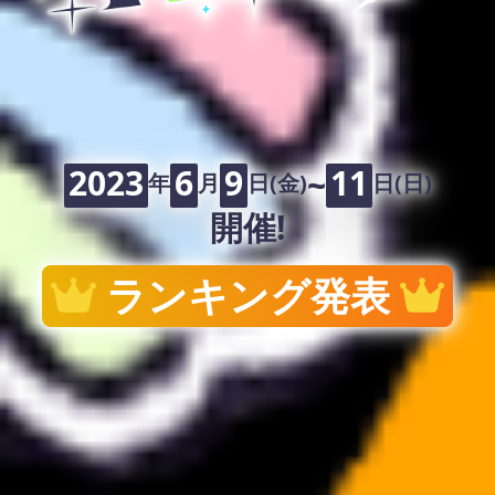
2023
6
9
11
~
年
月
日
(金)
日
(日)
開催!
ランキング発表